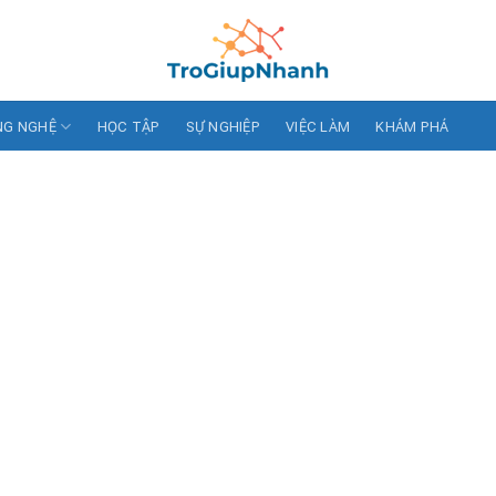
NG NGHỆ
HỌC TẬP
SỰ NGHIỆP
VIỆC LÀM
KHÁM PHÁ