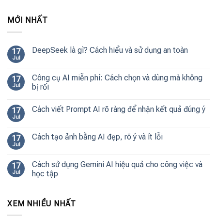
MỚI NHẤT
DeepSeek là gì? Cách hiểu và sử dụng an toàn
17
Jul
Công cụ AI miễn phí: Cách chọn và dùng mà không
17
Jul
bị rối
Cách viết Prompt AI rõ ràng để nhận kết quả đúng ý
17
Jul
Cách tạo ảnh bằng AI đẹp, rõ ý và ít lỗi
17
Jul
Cách sử dụng Gemini AI hiệu quả cho công việc và
17
Jul
học tập
XEM NHIỀU NHẤT