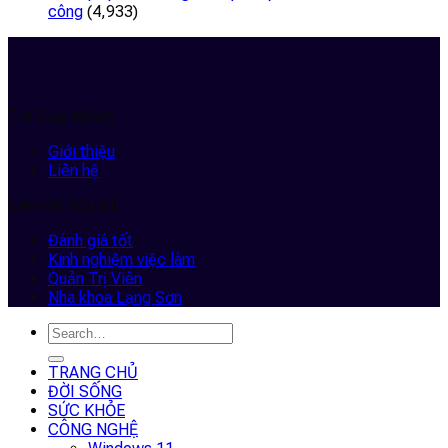
công
(4,933)
Trợ Giúp Nhanh
Giới thiệu
Liên hệ
Liên kết hữu ích
Đánh giá tốt
Kinh nghiệm việc làm
Quản Trị Viên
Nha khoa Lạng Sơn
TRANG CHỦ
ĐỜI SỐNG
SỨC KHỎE
CÔNG NGHỆ