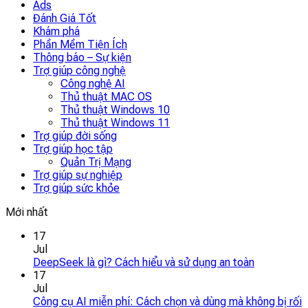
Ads
Đánh Giá Tốt
Khám phá
Phần Mềm Tiện Ích
Thông báo – Sự kiện
Trợ giúp công nghệ
Công nghệ AI
Thủ thuật MAC OS
Thủ thuật Windows 10
Thủ thuật Windows 11
Trợ giúp đời sống
Trợ giúp học tập
Quản Trị Mạng
Trợ giúp sự nghiệp
Trợ giúp sức khỏe
Mới nhất
17
Jul
DeepSeek là gì? Cách hiểu và sử dụng an toàn
17
Jul
Công cụ AI miễn phí: Cách chọn và dùng mà không bị rối