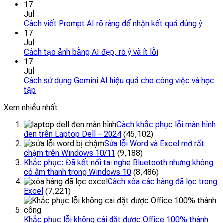
17
Jul
Cách viết Prompt AI rõ ràng để nhận kết quả đúng ý
17
Jul
Cách tạo ảnh bằng AI đẹp, rõ ý và ít lỗi
17
Jul
Cách sử dụng Gemini AI hiệu quả cho công việc và học
tập
Xem nhiều nhất
Cách khắc phục lỗi màn hình
đen trên Laptop Dell – 2024
(45,102)
Sửa lỗi Word và Excel mở rất
chậm trên Windows 10/11
(9,188)
Khắc phục: Đã kết nối tai nghe Bluetooth nhưng không
có âm thanh trong Windows 10
(8,486)
Cách xóa các hàng đã lọc trong
Excel
(7,221)
Khắc phục lỗi không cài đặt được Office 100% thành