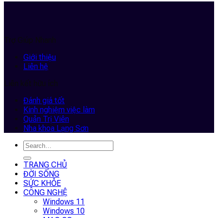
Trợ Giúp Nhanh
Giới thiệu
Liên hệ
Liên kết hữu ích
Đánh giá tốt
Kinh nghiệm việc làm
Quản Trị Viên
Nha khoa Lạng Sơn
TRANG CHỦ
ĐỜI SỐNG
SỨC KHỎE
CÔNG NGHỆ
Windows 11
Windows 10