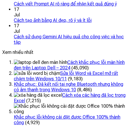
Cách viết Prompt AI rõ ràng để nhận kết quả đúng ý
17
Jul
Cách tạo ảnh bằng AI đẹp, rõ ý và ít lỗi
17
Jul
Cách sử dụng Gemini AI hiệu quả cho công việc và học
tập
Xem nhiều nhất
Cách khắc phục lỗi màn hình
đen trên Laptop Dell – 2024
(45,090)
Sửa lỗi Word và Excel mở rất
chậm trên Windows 10/11
(9,183)
Khắc phục: Đã kết nối tai nghe Bluetooth nhưng không
có âm thanh trong Windows 10
(8,486)
Cách xóa các hàng đã lọc trong
Excel
(7,215)
Khắc phục lỗi không cài đặt được Office 100% thành
công
(4,929)