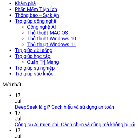
Khám phá
Phần Mềm Tiện Ích
Thông báo – Sự kiện
Trợ giúp công nghệ
Công nghệ AI
Thủ thuật MAC OS
Thủ thuật Windows 10
Thủ thuật Windows 11
Trợ giúp đời sống
Trợ giúp học tập
Quản Trị Mạng
Trợ giúp sự nghiệp
Trợ giúp sức khỏe
Mới nhất
17
Jul
DeepSeek là gì? Cách hiểu và sử dụng an toàn
17
Jul
Công cụ AI miễn phí: Cách chọn và dùng mà không bị rối
17
Jul