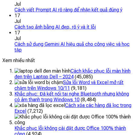
Jul
Cách viết Prompt AI rõ ràng để nhận kết quả đúng ý
17
Jul
Cách tạo ảnh bằng AI đẹp, rõ ý và ít lỗi
17
Jul
Cách sử dụng Gemini AI hiệu quả cho công việc và học
tập
Xem nhiều nhất
Cách khắc phục lỗi màn hình
đen trên Laptop Dell – 2024
(45,085)
Sửa lỗi Word và Excel mở rất
chậm trên Windows 10/11
(9,181)
Khắc phục: Đã kết nối tai nghe Bluetooth nhưng không
có âm thanh trong Windows 10
(8,484)
Cách xóa các hàng đã lọc trong
Excel
(7,212)
Khắc phục lỗi không cài đặt được Office 100% thành
công
(4,924)