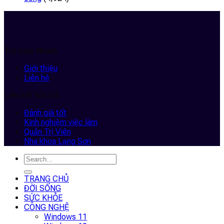
Trợ Giúp Nhanh
Giới thiệu
Liên hệ
Liên kết hữu ích
Đánh giá tốt
Kinh nghiệm việc làm
Quản Trị Viên
Nha khoa Lạng Sơn
TRANG CHỦ
ĐỜI SỐNG
SỨC KHỎE
CÔNG NGHỆ
Windows 11