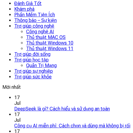
Đánh Giá Tốt
Khám phá
Phần Mềm Tiện Ích
Thông báo – Sự kiện
Trợ giúp công nghệ
Công nghệ AI
Thủ thuật MAC OS
Thủ thuật Windows 10
Thủ thuật Windows 11
Trợ giúp đời sống
Trợ giúp học tập
Quản Trị Mạng
Trợ giúp sự nghiệp
Trợ giúp sức khỏe
Mới nhất
17
Jul
DeepSeek là gì? Cách hiểu và sử dụng an toàn
17
Jul
Công cụ AI miễn phí: Cách chọn và dùng mà không bị rối
17