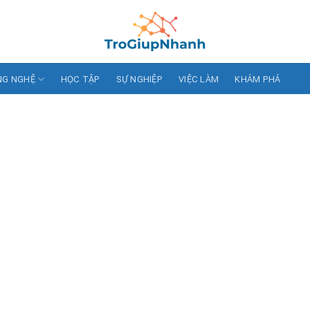
NG NGHỆ
HỌC TẬP
SỰ NGHIỆP
VIỆC LÀM
KHÁM PHÁ