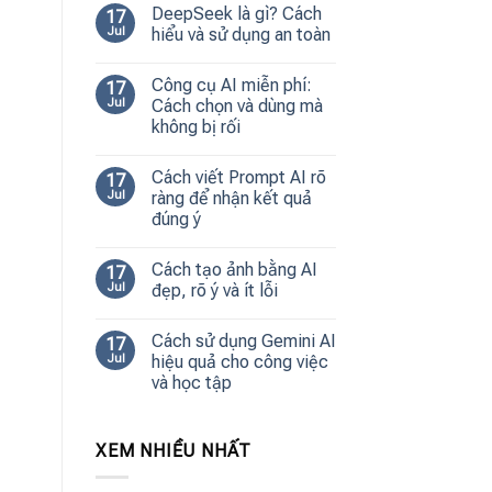
DeepSeek là gì? Cách
17
Jul
hiểu và sử dụng an toàn
Công cụ AI miễn phí:
17
Jul
Cách chọn và dùng mà
không bị rối
Cách viết Prompt AI rõ
17
Jul
ràng để nhận kết quả
đúng ý
Cách tạo ảnh bằng AI
17
Jul
đẹp, rõ ý và ít lỗi
Cách sử dụng Gemini AI
17
Jul
hiệu quả cho công việc
và học tập
XEM NHIỀU NHẤT