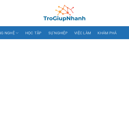
NG NGHỆ
HỌC TẬP
SỰ NGHIỆP
VIỆC LÀM
KHÁM PHÁ