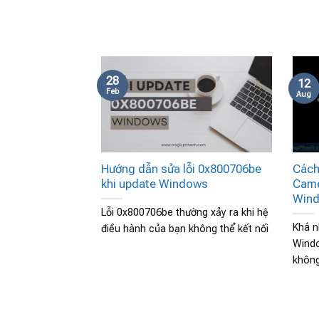
28
12
Feb
Aug
Hướng dẫn sửa lỗi 0x800706be
Cách
khi update Windows
Came
Wind
Lỗi 0x800706be thường xảy ra khi hệ
Khá n
điều hành của bạn không thể kết nối
Windo
khôn