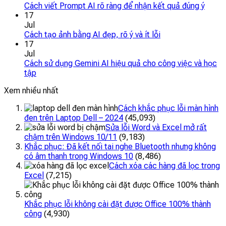
Cách viết Prompt AI rõ ràng để nhận kết quả đúng ý
17
Jul
Cách tạo ảnh bằng AI đẹp, rõ ý và ít lỗi
17
Jul
Cách sử dụng Gemini AI hiệu quả cho công việc và học
tập
Xem nhiều nhất
Cách khắc phục lỗi màn hình
đen trên Laptop Dell – 2024
(45,093)
Sửa lỗi Word và Excel mở rất
chậm trên Windows 10/11
(9,183)
Khắc phục: Đã kết nối tai nghe Bluetooth nhưng không
có âm thanh trong Windows 10
(8,486)
Cách xóa các hàng đã lọc trong
Excel
(7,215)
Khắc phục lỗi không cài đặt được Office 100% thành
công
(4,930)