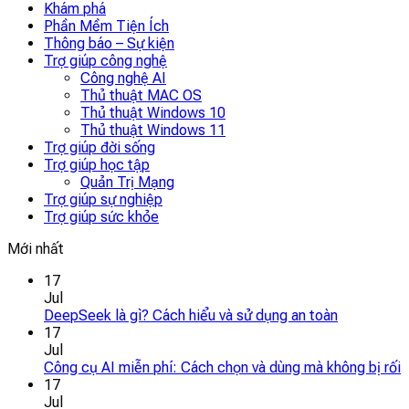
Khám phá
Phần Mềm Tiện Ích
Thông báo – Sự kiện
Trợ giúp công nghệ
Công nghệ AI
Thủ thuật MAC OS
Thủ thuật Windows 10
Thủ thuật Windows 11
Trợ giúp đời sống
Trợ giúp học tập
Quản Trị Mạng
Trợ giúp sự nghiệp
Trợ giúp sức khỏe
Mới nhất
17
Jul
DeepSeek là gì? Cách hiểu và sử dụng an toàn
17
Jul
Công cụ AI miễn phí: Cách chọn và dùng mà không bị rối
17
Jul