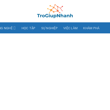
NG NGHỆ
HỌC TẬP
SỰ NGHIỆP
VIỆC LÀM
KHÁM PHÁ