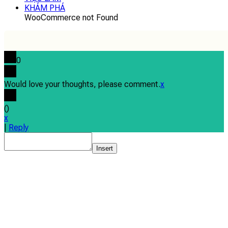
KHÁM PHÁ
WooCommerce not Found
0
Would love your thoughts, please comment.
x
(
)
x
|
Reply
Insert