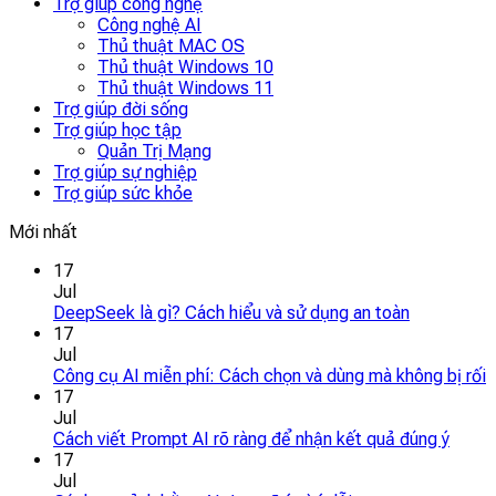
Trợ giúp công nghệ
Công nghệ AI
Thủ thuật MAC OS
Thủ thuật Windows 10
Thủ thuật Windows 11
Trợ giúp đời sống
Trợ giúp học tập
Quản Trị Mạng
Trợ giúp sự nghiệp
Trợ giúp sức khỏe
Mới nhất
17
Jul
DeepSeek là gì? Cách hiểu và sử dụng an toàn
17
Jul
Công cụ AI miễn phí: Cách chọn và dùng mà không bị rối
17
Jul
Cách viết Prompt AI rõ ràng để nhận kết quả đúng ý
17
Jul