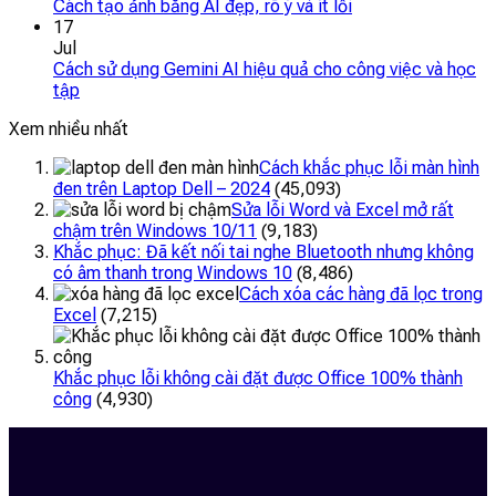
Cách tạo ảnh bằng AI đẹp, rõ ý và ít lỗi
17
Jul
Cách sử dụng Gemini AI hiệu quả cho công việc và học
tập
Xem nhiều nhất
Cách khắc phục lỗi màn hình
đen trên Laptop Dell – 2024
(45,093)
Sửa lỗi Word và Excel mở rất
chậm trên Windows 10/11
(9,183)
Khắc phục: Đã kết nối tai nghe Bluetooth nhưng không
có âm thanh trong Windows 10
(8,486)
Cách xóa các hàng đã lọc trong
Excel
(7,215)
Khắc phục lỗi không cài đặt được Office 100% thành
công
(4,930)