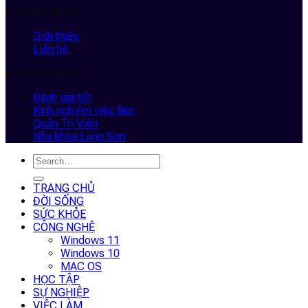
Trợ Giúp Nhanh
Giới thiệu
Liên hệ
Liên kết hữu ích
Đánh giá tốt
Kinh nghiệm việc làm
Quản Trị Viên
Nha khoa Lạng Sơn
TRANG CHỦ
ĐỜI SỐNG
SỨC KHỎE
CÔNG NGHỆ
Windows 11
Windows 10
MAC OS
HỌC TẬP
SỰ NGHIỆP
VIỆC LÀM