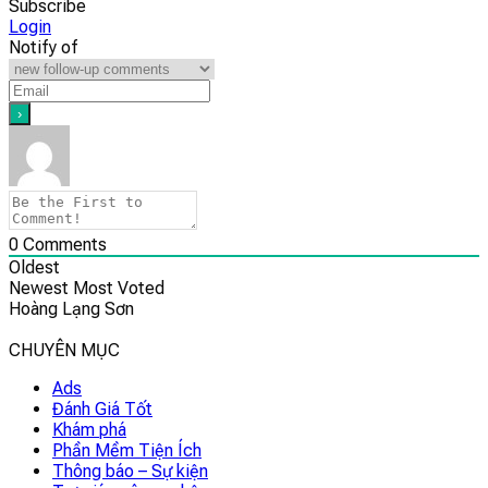
Subscribe
Login
Notify of
0
Comments
Oldest
Newest
Most Voted
Hoàng Lạng Sơn
CHUYÊN MỤC
Ads
Đánh Giá Tốt
Khám phá
Phần Mềm Tiện Ích
Thông báo – Sự kiện