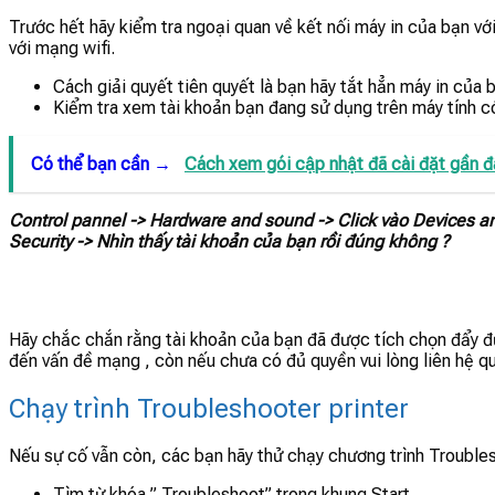
Trước hết hãy kiểm tra ngoại quan về kết nối máy in của bạn với
với mạng wifi.
Cách giải quyết tiên quyết là bạn hãy tắt hẳn máy in của 
Kiểm tra xem tài khoản bạn đang sử dụng trên máy tính có
Có thể bạn cần →
Cách xem gói cập nhật đã cài đặt gần 
Control pannel -> Hardware and sound -> Click vào Devices and
Security -> Nhìn thấy tài khoản của bạn rồi đúng không ?
Hãy chắc chắn rằng tài khoản của bạn đã được tích chọn đẩy đủ
đến vấn đề mạng , còn nếu chưa có đủ quyền vui lòng liên hệ qu
Chạy trình Troubleshooter printer
Nếu sự cố vẫn còn, các bạn hãy thử chạy chương trình Trouble
Tìm từ khóa ” Troubleshoot” trong khung Start