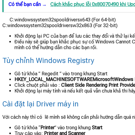
Có thể bạn cần →
Cách khắc phục lỗi 0x80070490 khi Up
C:windowssystem32spooldriversx643 (For 64-bit)
C:windowssystem32spooldriversw32x863 (For 32-bit)
Khởi động lại PC của bạn để lưu các thay đổi và thử lại kết
Điều này sẽ giúp bạn khắc phục sự cố Windows Cannot Con
mình có thể hướng dẫn cho các bạn rồi.
Tùy chỉnh Windows Registry
Gõ từ khóa ” Regedit ” vào trong khung Start
HKEY_LOCAL_MACHINESOFTWAREMicrosoftWindows NTCurr
Click chuột phải vào :
Client Side Rendering Print Provid
Khởi động lại máy tính và nếu kết quả vẫn chưa khả thi h
Cài đặt lại Driver máy in
Với cách này thì có lẽ mình sẽ không cần phải hướng dẫn quá nh
Gõ từ khóa “
Printer
” vào trong khung
Start
Truy cập vào:
Printer and Scanner