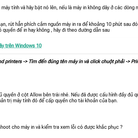
 máy tính và hãy bật nó lên, nếu là máy in không dây ở các dòng m
bạn, rút hẳn phích cắm nguồn máy in ra để khoảng 10 phút sau đó
 quyền để in hay không , hãy đi theo đường dẫn sau
đây trên Windows 10
 printers -> Tìm đến đúng tên máy in và click chuột phải -> Pri
 quyền ở cột Allow bên trái nhé. Nếu đã được cấu hình đầy đủ qu
ản trị máy tính đó để cấp quyền cho tài khoản của bạn.
shoot cho máy in và kiểm tra xem lỗi có được khắc phục ?