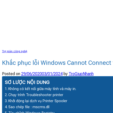
Trợ giúp công nghệ
Khắc phục lỗi Windows Cannot Connect t
Posted on
29/06/2020
03/01/2024
by
TroGiupNhanh
SƠ LƯỢC NỘI DUNG
Không có kết nối giữa máy tính và máy in.
Chạy trình Troubleshooter printer
Khởi động lại dịch vụ Printer Spooler
Sao chép file : mscms.dll