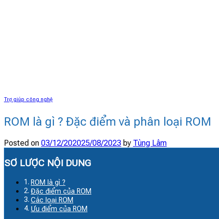
Trợ giúp công nghệ
ROM là gì ? Đặc điểm và phân loại ROM
Posted on
03/12/2020
25/08/2023
by
Tùng Lâm
SƠ LƯỢC NỘI DUNG
ROM là gì ?
Đặc điểm của ROM
Các loại ROM
Ưu điểm của ROM