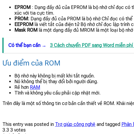
EPROM
: Dạng đầy đủ của EPROM là bộ nhớ chỉ đọc có th
xúc với tia cực tím.
PROM:
Dạng đầy đủ của PROM là bộ nhớ Chỉ đọc có thể lậ
EEPROM
là viết tắt của điện tử Bộ nhớ chỉ đọc lập trình
Mask ROM
là một dạng đầy đủ MROM là một loại bộ nhớ c
Có thể bạn cần →
3 Cách chuyển PDF sang Word miễn phí v
Ưu điểm của ROM
Bộ nhớ này không bị mất khi tắt nguồn.
Nó không thể bị thay đổi bởi người dùng.
Rẻ hơn
RAM
Tĩnh và không yêu cầu phải cập nhật mới.
Trên đây là một số thông tin cơ bản cần thiết về ROM. Khái n
This entry was posted in
Trợ giúp công nghệ
and tagged
Phân 
3.3
3
votes