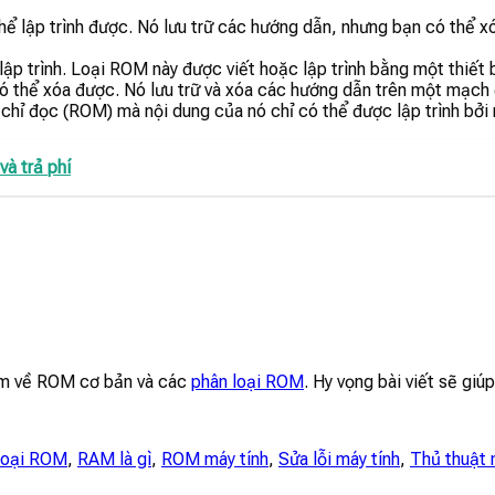
ể lập trình được. Nó lưu trữ các hướng dẫn, nhưng bạn có thể x
p trình. Loại ROM này được viết hoặc lập trình bằng một thiết b
 có thể xóa được. Nó lưu trữ và xóa các hướng dẫn trên một mạch 
hỉ đọc (ROM) mà nội dung của nó chỉ có thể được lập trình bởi
à trả phí
iệm về ROM cơ bản và các
phân loại ROM
. Hy vọng bài viết sẽ giú
loại ROM
,
RAM là gì
,
ROM máy tính
,
Sửa lỗi máy tính
,
Thủ thuật 