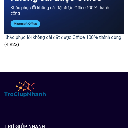
Khắc phục lỗi không cài đặt được Office 100% thành công
(4,922)
TRỢ GIÚP NHANH