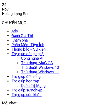
24
Nov
Hoàng Lạng Sơn
CHUYÊN MỤC
Ads
Đánh Giá Tốt
Khám phá
Phần Mềm Tiện Ích
Thông báo – Sự kiện
Trợ giúp công nghệ
Công nghệ AI
Thủ thuật MAC OS
Thủ thuật Windows 10
Thủ thuật Windows 11
Trợ giúp đời sống
Trợ giúp học tập
Quản Trị Mạng
Trợ giúp sự nghiệp
Trợ giúp sức khỏe
Mới nhất