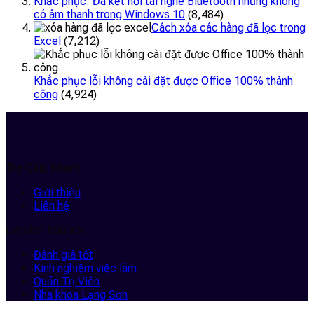
Khắc phục: Đã kết nối tai nghe Bluetooth nhưng không
có âm thanh trong Windows 10
(8,484)
Cách xóa các hàng đã lọc trong
Excel
(7,212)
Khắc phục lỗi không cài đặt được Office 100% thành
công
(4,924)
Trợ Giúp Nhanh
Giới thiệu
Liên hệ
Liên kết hữu ích
Đánh giá tốt
Kinh nghiệm việc làm
Quản Trị Viên
Nha khoa Lạng Sơn