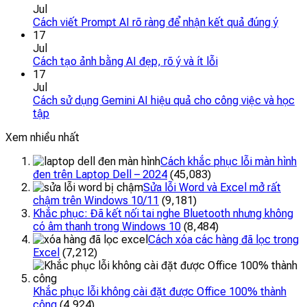
Jul
Cách viết Prompt AI rõ ràng để nhận kết quả đúng ý
17
Jul
Cách tạo ảnh bằng AI đẹp, rõ ý và ít lỗi
17
Jul
Cách sử dụng Gemini AI hiệu quả cho công việc và học
tập
Xem nhiều nhất
Cách khắc phục lỗi màn hình
đen trên Laptop Dell – 2024
(45,083)
Sửa lỗi Word và Excel mở rất
chậm trên Windows 10/11
(9,181)
Khắc phục: Đã kết nối tai nghe Bluetooth nhưng không
có âm thanh trong Windows 10
(8,484)
Cách xóa các hàng đã lọc trong
Excel
(7,212)
Khắc phục lỗi không cài đặt được Office 100% thành
công
(4,924)