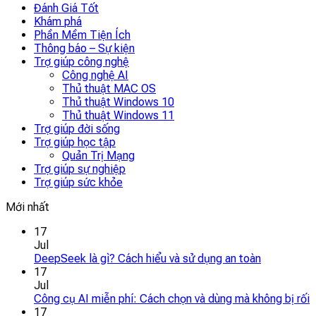
Đánh Giá Tốt
Khám phá
Phần Mềm Tiện Ích
Thông báo – Sự kiện
Trợ giúp công nghệ
Công nghệ AI
Thủ thuật MAC OS
Thủ thuật Windows 10
Thủ thuật Windows 11
Trợ giúp đời sống
Trợ giúp học tập
Quản Trị Mạng
Trợ giúp sự nghiệp
Trợ giúp sức khỏe
Mới nhất
17
Jul
DeepSeek là gì? Cách hiểu và sử dụng an toàn
17
Jul
Công cụ AI miễn phí: Cách chọn và dùng mà không bị rối
17