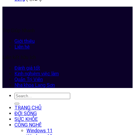
Trợ Giúp Nhanh
Giới thiệu
Liên hệ
Liên kết hữu ích
Đánh giá tốt
Kinh nghiệm việc làm
Quản Trị Viên
Nha khoa Lạng Sơn
TRANG CHỦ
ĐỜI SỐNG
SỨC KHỎE
CÔNG NGHỆ
Windows 11