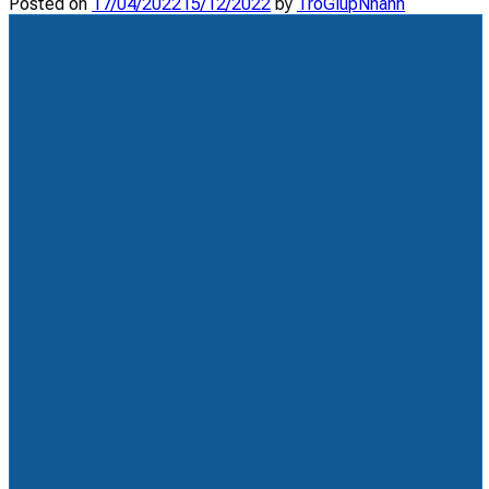
Posted on
17/04/2022
15/12/2022
by
TroGiupNhanh