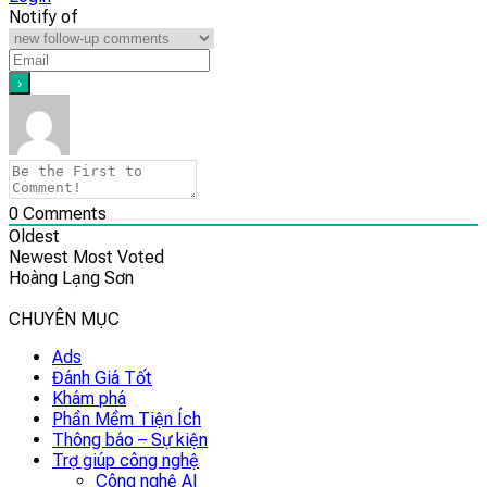
Notify of
0
Comments
Oldest
Newest
Most Voted
Hoàng Lạng Sơn
CHUYÊN MỤC
Ads
Đánh Giá Tốt
Khám phá
Phần Mềm Tiện Ích
Thông báo – Sự kiện
Trợ giúp công nghệ
Công nghệ AI