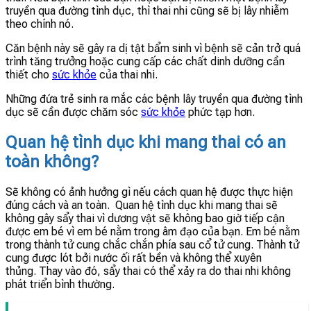
truyền qua đường tình dục, thì thai nhi cũng sẽ bị lây nhiễm
theo chính nó.
Căn bệnh này sẽ gây ra dị tật bẩm sinh vì bệnh sẽ cản trở quá
trình tăng trưởng hoặc cung cấp các chất dinh dưỡng cần
thiết cho
sức khỏe
của thai nhi.
Những đứa trẻ sinh ra mắc các bệnh lây truyền qua đường tình
dục sẽ cần được chăm sóc
sức khỏe
phức tạp hơn.
Quan hệ tình dục khi mang thai có an
toàn không?
Sẽ không có ảnh hưởng gì nếu cách quan hệ được thực hiện
đúng cách và an toàn. Quan hệ tình dục khi mang thai sẽ
không gây sẩy thai vì dương vật sẽ không bao giờ tiếp cận
được em bé vì em bé nằm trong âm đạo của bạn. Em bé nằm
trong thành tử cung chắc chắn phía sau cổ tử cung. Thành tử
cung được lót bởi nước ối rất bền và không thể xuyên
thủng. Thay vào đó, sẩy thai có thể xảy ra do thai nhi không
phát triển bình thường.