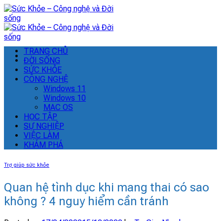
Skip
to
content
TRANG CHỦ
ĐỜI SỐNG
SỨC KHỎE
CÔNG NGHỆ
Windows 11
Windows 10
MAC OS
HỌC TẬP
SỰ NGHIỆP
VIỆC LÀM
KHÁM PHÁ
Trợ giúp sức khỏe
Quan hệ tình dục khi mang thai có sao
không ? 4 nguy hiểm cần tránh