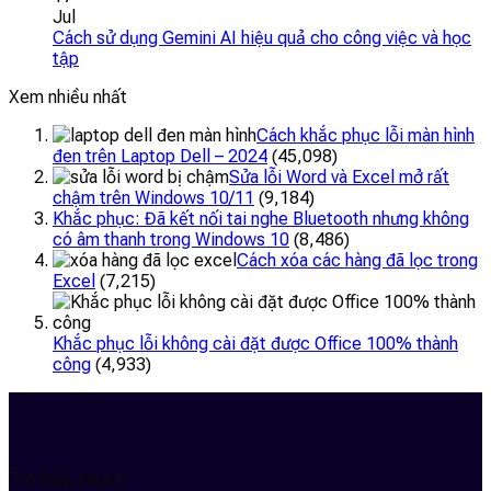
Jul
Cách sử dụng Gemini AI hiệu quả cho công việc và học
tập
Xem nhiều nhất
Cách khắc phục lỗi màn hình
đen trên Laptop Dell – 2024
(45,098)
Sửa lỗi Word và Excel mở rất
chậm trên Windows 10/11
(9,184)
Khắc phục: Đã kết nối tai nghe Bluetooth nhưng không
có âm thanh trong Windows 10
(8,486)
Cách xóa các hàng đã lọc trong
Excel
(7,215)
Khắc phục lỗi không cài đặt được Office 100% thành
công
(4,933)
Trợ Giúp Nhanh