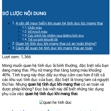
SƠ LƯỢC NỘI DUNG
4 vấn đề nguy hiểm khi quan hệ tình dục lúc mang thai
Chảy máu
Vỡ mạch máu
Các bệnh lây nhiễm qua đường tình dục
Trẻ sơ sinh khuyết tật
Quan hệ tình dục khi mang thai có an toàn không?
Cách để quan hệ tình dục khi mang thai an toàn
Lượt xem:
1,366
Mong muốn quan hệ tình dục là bình thường, đặc biệt nếu bạn
đang mang thai. Phụ nữ mang thai tăng lượng máu khoảng
40%. Tình trạng này thúc đẩy sự nhạy cảm cao hơn ở tất cả
các khu vực tình dục của bạn, đặc biệt là trong tam cá nguyệt
thứ hai. Nhưng
quan hệ tình dục khi mang thai
có an toàn và
được phép không? Đọc bài viết này để biết những tác dụng
phụ của việc
quan hệ tình dục khi mang thai
.