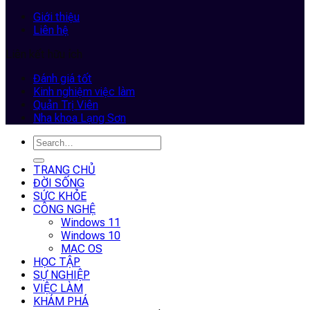
Giới thiệu
Liên hệ
Liên kết hữu ích
Đánh giá tốt
Kinh nghiệm việc làm
Quản Trị Viên
Nha khoa Lạng Sơn
TRANG CHỦ
ĐỜI SỐNG
SỨC KHỎE
CÔNG NGHỆ
Windows 11
Windows 10
MAC OS
HỌC TẬP
SỰ NGHIỆP
VIỆC LÀM
KHÁM PHÁ