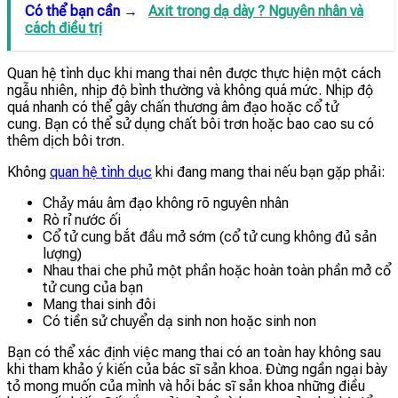
Có thể bạn cần →
Axit trong dạ dày ? Nguyên nhân và
cách điều trị
Quan hệ tình dục khi mang thai nên được thực hiện một cách
ngẫu nhiên, nhịp độ bình thường và không quá mức. Nhịp độ
quá nhanh có thể gây chấn thương âm đạo hoặc cổ tử
cung. Bạn có thể sử dụng chất bôi trơn hoặc bao cao su có
thêm dịch bôi trơn.
Không
quan hệ tình dục
khi đang mang thai nếu bạn gặp phải:
Chảy máu âm đạo không rõ nguyên nhân
Rò rỉ nước ối
Cổ tử cung bắt đầu mở sớm (cổ tử cung không đủ sản
lượng)
Nhau thai che phủ một phần hoặc hoàn toàn phần mở cổ
tử cung của bạn
Mang thai sinh đôi
Có tiền sử chuyển dạ sinh non hoặc sinh non
Bạn có thể xác định việc mang thai có an toàn hay không sau
khi tham khảo ý kiến ​​của bác sĩ sản khoa. Đừng ngần ngại bày
tỏ mong muốn của mình và hỏi bác sĩ sản khoa những điều