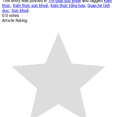
This entry was posted in
Trợ giúp sức khỏe
and tagged
Kiến
thức
,
Kiến thức sức khoẻ
,
Kiến thức tổng hợp
,
Quan hệ tình
dục
,
Sức khoẻ
.
0
0
votes
Article Rating