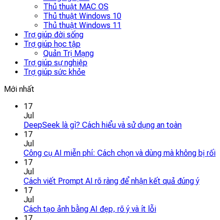
Thủ thuật MAC OS
Thủ thuật Windows 10
Thủ thuật Windows 11
Trợ giúp đời sống
Trợ giúp học tập
Quản Trị Mạng
Trợ giúp sự nghiệp
Trợ giúp sức khỏe
Mới nhất
17
Jul
DeepSeek là gì? Cách hiểu và sử dụng an toàn
17
Jul
Công cụ AI miễn phí: Cách chọn và dùng mà không bị rối
17
Jul
Cách viết Prompt AI rõ ràng để nhận kết quả đúng ý
17
Jul
Cách tạo ảnh bằng AI đẹp, rõ ý và ít lỗi
17