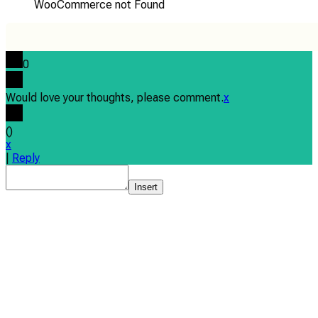
WooCommerce not Found
0
Would love your thoughts, please comment.
x
(
)
x
|
Reply
Insert