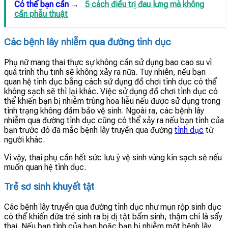
Có thể bạn cần →
5 cách điều trị đau lưng mà không
cần phẫu thuật
Các bệnh lây nhiễm qua đường tình dục
Phụ nữ mang thai thực sự không cần sử dụng bao cao su vì
quá trình thụ tinh sẽ không xảy ra nữa. Tuy nhiên, nếu bạn
quan hệ tình dục bằng cách sử dụng đồ chơi tình dục có thể
không sạch sẽ thì lại khác. Việc sử dụng đồ chơi tình dục có
thể khiến bạn bị nhiễm trùng hoa liễu nếu được sử dụng trong
tình trạng không đảm bảo vệ sinh. Ngoài ra, các bệnh lây
nhiễm qua đường tình dục cũng có thể xảy ra nếu bạn tình của
bạn trước đó đã mắc bệnh lây truyền qua đường
tình dục
từ
người khác.
Vì vậy, thai phụ cần hết sức lưu ý vệ sinh vùng kín sạch sẽ nếu
muốn quan hệ tình dục.
Trẻ sơ sinh khuyết tật
Các bệnh lây truyền qua đường tình dục như mụn rộp sinh dục
có thể khiến đứa trẻ sinh ra bị dị tật bẩm sinh, thậm chí là sẩy
thai. Nếu bạn tình của bạn hoặc bạn bị nhiễm một bệnh lây