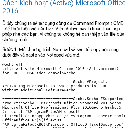
Cách kích hoạt (Active) Microsoft Office
2016
Ở đây chúng ta sẽ sử dụng công cụ Command Prompt ( CMD
) để thực hiện việc Active. Việc Active này là hoàn toàn hợp
pháp nhé các bạn, vì chúng ta không hề can thiệp vào file của
chương trình.
Bước 1
. Mở chương trình Notepad và sau đó copy nội dung
dưới đây và paste vào Notepad vừa mở.
@echo off

title Activate Microsoft Office 2016 (ALL versions) 
for FREE - MSGuides.com&cls&echo 
======================================================
===============================&echo #Project: 
Activating Microsoft software products for FREE 
without additional software&echo 
======================================================
===============================&echo.&echo #Supported 
products:&echo - Microsoft Office Standard 2016&echo - 
Microsoft Office Professional Plus 2016&echo.&echo.&
(if exist "%ProgramFiles%Microsoft 
OfficeOffice16ospp.vbs" cd /d "%ProgramFiles%Microsoft 
OfficeOffice16")&(if exist 
"%ProgramFiles(x86)%Microsoft OfficeOffice16ospp.vbs" 