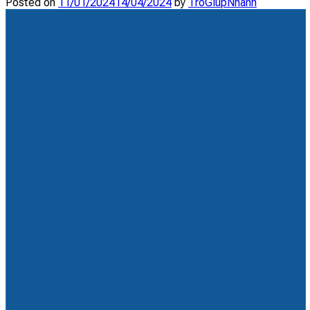
Posted on
11/01/2024
14/04/2024
by
TroGiupNhanh