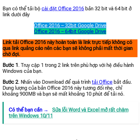
Bạn có thể tải bộ
cài đặt Office 2016
bản 32 bit và 64 bit ở
link dưới đây
Office 2016 – 32bit Google Drive
Office 2016 – 64bit Google Drive
Link tải Office 2016 này hoàn toàn là link trực tiếp không có
qua link quảng cáo nên các bạn sẽ không phải mất thời gian
chờ đợi.
Bước 1
. Truy cập 1 trong 2 link trên phù hợp với hệ điều hành
Windows của bạn.
Bước 2
. Nhấn vào Download để quá trình
tải Office
bắt đầu.
Dung lượng của bản Office 2016 này tương đối nhẹ, chỉ
khoảng 900MB và bạn sẽ mất khoảng 10 phút để tải nó.
Có thể bạn cần →
Sửa lỗi Word và Excel mở rất chậm
trên Windows 10/11