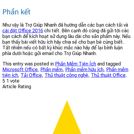
Phần kết
Như vậy là Trợ Giúp Nhanh đã hướng dẫn các bạn cách tải và
cài đặt Office 2016
chi tiết. Bên cạnh đó cũng đã gửi tới các
bạn cách để kích hoạt sử dụng lâu dài cho sản phẩm này. Nếu
bạn thấy bài viết hữu ích hãy chia sẻ cho bạn bè cùng biết.
Tất nhiên nếu có bất kỳ khúc mắc nào hãy để lại bình luận
phía dưới hoặc gửi email cho Trợ Giúp Nhanh.
This entry was posted in
Phần Mềm Tiện Ích
and tagged
Microsoft Office
,
Phần mềm
,
Phần mềm hữu ích
,
Phần mềm
tiện ích
,
Tải Office
,
Thủ thuật công nghệ
,
Thủ thuật Office
.
5
1
vote
Article Rating