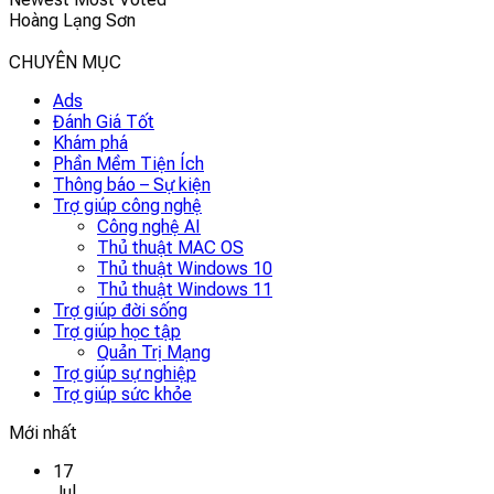
Hoàng Lạng Sơn
CHUYÊN MỤC
Ads
Đánh Giá Tốt
Khám phá
Phần Mềm Tiện Ích
Thông báo – Sự kiện
Trợ giúp công nghệ
Công nghệ AI
Thủ thuật MAC OS
Thủ thuật Windows 10
Thủ thuật Windows 11
Trợ giúp đời sống
Trợ giúp học tập
Quản Trị Mạng
Trợ giúp sự nghiệp
Trợ giúp sức khỏe
Mới nhất
17
Jul