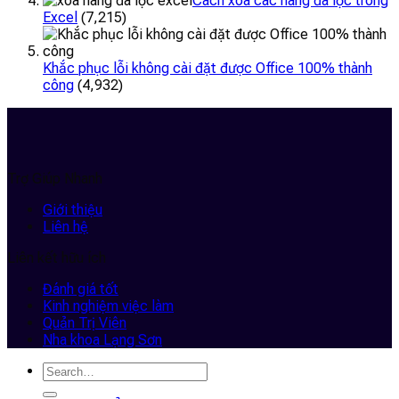
Cách xóa các hàng đã lọc trong
Excel
(7,215)
Khắc phục lỗi không cài đặt được Office 100% thành
công
(4,932)
Trợ Giúp Nhanh
Giới thiệu
Liên hệ
Liên kết hữu ích
Đánh giá tốt
Kinh nghiệm việc làm
Quản Trị Viên
Nha khoa Lạng Sơn