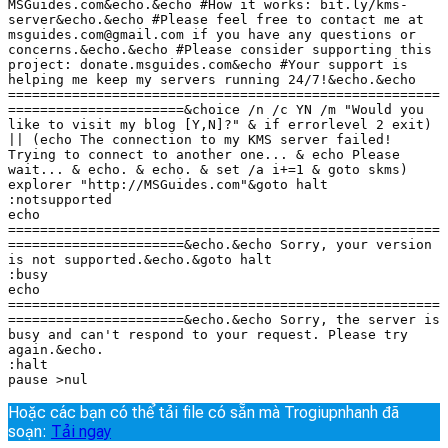
MSGuides.com&echo.&echo #How it works: bit.ly/kms-
server&echo.&echo #Please feel free to contact me at 
msguides.com@gmail.com if you have any questions or 
concerns.&echo.&echo #Please consider supporting this 
project: donate.msguides.com&echo #Your support is 
helping me keep my servers running 24/7!&echo.&echo 
======================================================
======================&choice /n /c YN /m "Would you 
like to visit my blog [Y,N]?" & if errorlevel 2 exit) 
|| (echo The connection to my KMS server failed! 
Trying to connect to another one... & echo Please 
wait... & echo. & echo. & set /a i+=1 & goto skms)

explorer "http://MSGuides.com"&goto halt

:notsupported

echo 
======================================================
======================&echo.&echo Sorry, your version 
is not supported.&echo.&goto halt

:busy

echo 
======================================================
======================&echo.&echo Sorry, the server is 
busy and can't respond to your request. Please try 
again.&echo.

:halt

pause >nul
Hoặc các bạn có thể tải file có sẵn mà Trogiupnhanh đã
soạn:
Tải ngay