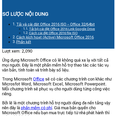
SƠ LƯỢC NỘI DUNG
Tải và cài đăt Office 2016 ISO – Office 32/64bit
Tải bộ cài đặt Office 2016 Link Google Drive
Cách cài đặt Office 2016 file ISO
Cách kích hoạt (Active) Microsoft Office 2016
Phần kết
Lượt xem:
2,090
Ứng dụng Microsoft Office có lẽ không quá xa lạ với tất cả
mọi người. Đây là một phần mềm hỗ trợ thao tác các tác vụ
văn bản, tính toán và trình bày số liệu.
Trong Microsoft
Office
sẽ có các chương trình con khác như
Microsfot Word, Microsoft Excel, Microsoft Powerpoint.
Mỗi chương trình sẽ phục vụ cho người dùng từng công việc
riêng.
Bởi lẽ là một chương trình hỗ trợ người dùng đa nền tảng vậy
nên đây là
phần mềm có phí
. Giá mua bản quyền cho
Microsoft Office nếu bạn mua trực tiếp từ nhà phát hành thì