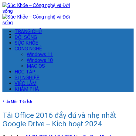
Skip
to
content
TRANG CHỦ
ĐỜI SỐNG
SỨC KHỎE
CÔNG NGHỆ
Windows 11
Windows 10
MAC OS
HỌC TẬP
SỰ NGHIỆP
VIỆC LÀM
KHÁM PHÁ
Phần Mềm Tiện Ích
Tải Office 2016 đầy đủ và nhẹ nhất
Google Drive – Kích hoạt 2024