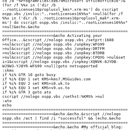
cd /d "%ProgramFiles(x86)%Microsoft OfficeOffice16")&
(for /f %%x in ('dir /b 
..rootLicenses16proplusvl_kms*.xrm-ms') do cscript 
ospp.vbs /inslic:"..rootLicenses16%%x" >nul)&(for /f 
%%x in ('dir /b ..rootLicenses16proplusvl_mak*.xrm-
ms') do cscript ospp.vbs /inslic:"..rootLicenses16%%x" 
>nul)&echo.&echo 
======================================================
======================&echo Activating your 
Office...&cscript //nologo ospp.vbs /setprt:1688 
>nul&cscript //nologo ospp.vbs /unpkey:WFG99 
>nul&cscript //nologo ospp.vbs /unpkey:DRTFM 
>nul&cscript //nologo ospp.vbs /unpkey:BTDRB 
>nul&cscript //nologo ospp.vbs /unpkey:CPQVG >nul&set 
i=1&cscript //nologo ospp.vbs /inpkey:XQNVK-8JYDB-
WJ9W3-YJ8YR-WFG99 >nul||goto notsupported

:skms

if %i% GTR 10 goto busy

if %i% EQU 1 set KMS=kms7.MSGuides.com

if %i% EQU 2 set KMS=s8.uk.to

if %i% EQU 3 set KMS=s9.us.to

if %i% GTR 3 goto ato

cscript //nologo ospp.vbs /sethst:%KMS% >nul

:ato

echo 
======================================================
======================&echo.&echo.&cscript //nologo 
ospp.vbs /act | find /i "successful" && (echo.&echo 
======================================================
======================&echo.&echo #My official blog: 