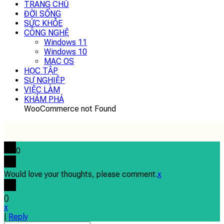
TRANG CHỦ
ĐỜI SỐNG
SỨC KHỎE
CÔNG NGHỆ
Windows 11
Windows 10
MAC OS
HỌC TẬP
SỰ NGHIỆP
VIỆC LÀM
KHÁM PHÁ
WooCommerce not Found
0
Would love your thoughts, please comment.
x
(
)
x
|
Reply