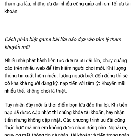
tham gia lâu, những ưu đãi nhiều cũng giúp anh em tối ưu tài
khoản.
Cách phân biệt game bài lừa đảo dựa vào tâm lý tham
khuyến mãi
Nhiều nhà phát hành liên tục đưa ra ưu đãi lớn, chạy quảng
cáo trên nhiều web để tìm kiếm người chơi mới. Khi lượng
thông tin xuất hiện nhiều, lượng người biết đến đông thì sẽ
có kha khá người đăng ký, nạp tiền với tâm lý: Khuyến mãi
nhiều thế, không chơi là thiệt.
Tuy nhiên đây mới là thời điểm bọn lừa đảo thu lợi. Khi tiền
nạp đã được cập nhật thì chúng khóa tài khoản, hay nhận
tiền nhưng không cập nhật. Các chương trình ưu đãi cũng
“bốc hơi” mà anh em không được nhận đồng nào. Ngoài ra,
nguy cơ mất thông tin cá nhân, tài khoản và tiền trong ngân