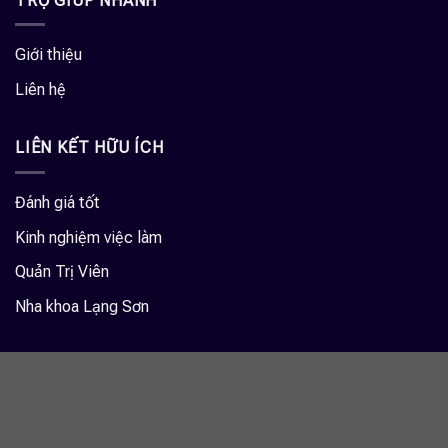
TRỢ GIÚP NHANH
Giới thiệu
Liên hệ
LIÊN KẾT HỮU ÍCH
Đánh giá tốt
Kinh nghiệm việc làm
Quản Trị Viên
Nha khoa Lạng Sơn