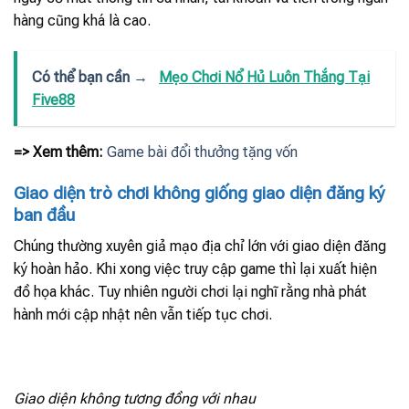
hàng cũng khá là cao.
Có thể bạn cần →
Mẹo Chơi Nổ Hủ Luôn Thắng Tại
Five88
=> Xem thêm:
Game bài đổi thưởng tặng vốn
Giao diện trò chơi không giống giao diện đăng ký
ban đầu
Chúng thường xuyên giả mạo địa chỉ lớn với giao diện đăng
ký hoàn hảo. Khi xong việc truy cập game thì lại xuất hiện
đồ họa khác. Tuy nhiên người chơi lại nghĩ rằng nhà phát
hành mới cập nhật nên vẫn tiếp tục chơi.
Giao diện không tương đồng với nhau