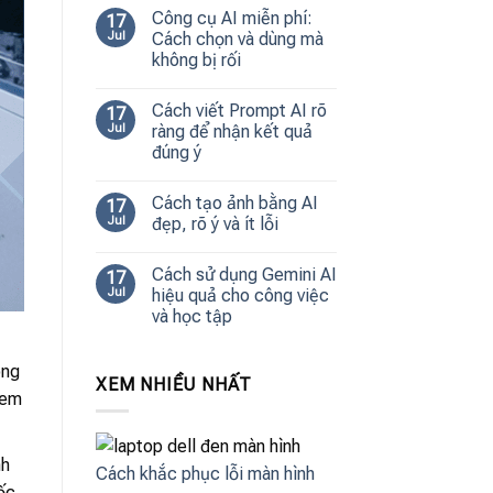
Công cụ AI miễn phí:
17
Jul
Cách chọn và dùng mà
không bị rối
Cách viết Prompt AI rõ
17
Jul
ràng để nhận kết quả
đúng ý
Cách tạo ảnh bằng AI
17
Jul
đẹp, rõ ý và ít lỗi
Cách sử dụng Gemini AI
17
Jul
hiệu quả cho công việc
và học tập
ong
XEM NHIỀU NHẤT
xem
nh
Cách khắc phục lỗi màn hình
ốc,