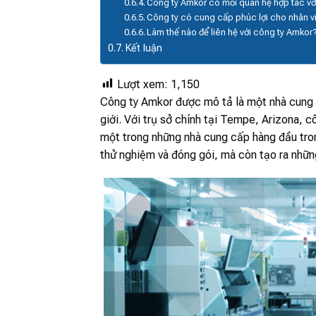
Công ty Amkor có mối quan hệ hợp tác với
Công ty có cung cấp phúc lợi cho nhân v
Làm thế nào để liên hệ với công ty Amkor
Kết luận
Lượt xem:
1,150
Công ty Amkor được mô tả là một nhà cung 
giới. Với trụ sở chính tại Tempe, Arizona, 
một trong những nhà cung cấp hàng đầu tron
thử nghiệm và đóng gói, mà còn tạo ra những