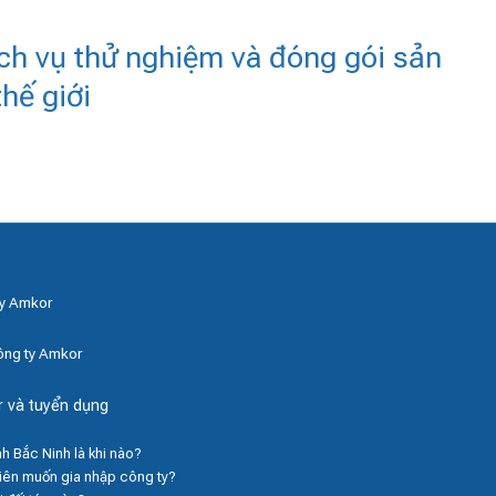
ch vụ thử nghiệm và đóng gói sản
hế giới
ty Amkor
ông ty Amkor
r và tuyển dụng
nh Bắc Ninh là khi nào?
viên muốn gia nhập công ty?