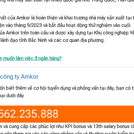
ất của Amkor là hoàn thiện và khai trương nhà máy sản xuất tại 
hiện vào tháng 9/2023 và bắt đầu hoạt động thử nghiệm vào cuối
của Amkor trên toàn cầu và được xây dựng tại Khu công nghiệp Y
a lãnh đạo tỉnh Bắc Ninh và các cơ quan địa phương.
ạn muốn làm việc ở ngân hàng?
i công ty Amkor
 biết thêm về cơ hội tuyển dụng và phỏng vấn tại đây, bạn có 
oại dưới đây
562.235.888
ên và cung cấp các phúc lợi như KPI bonus và 13th salary bonus 
ạn nên tham gia vào các vòng phỏng vấn và thường xuyên kiểm tr