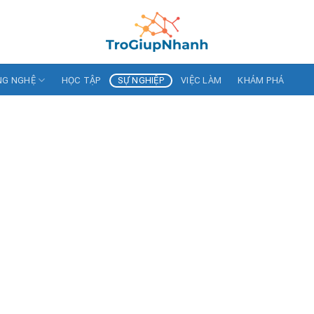
NG NGHỆ
HỌC TẬP
SỰ NGHIỆP
VIỆC LÀM
KHÁM PHÁ