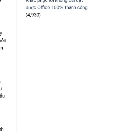
Khắc phục lỗi không cài đặt
được Office 100% thành công
(4,930)
y
yên
ẫn
a
u
đầu
nh