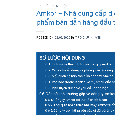
TRỢ GIÚP SỰ NGHIỆP
Amkor – Nhà cung cấp dị
phẩm bán dẫn hàng đầu t
POSTED ON
22/08/2023
BY
TRỢ GIÚP NHANH
SƠ LƯỢC NỘI DUNG
Lịch sử và thành tựu của công ty Amkor
Cơ hội tuyển dụng và phỏng vấn tại công 
Mối quan hệ hợp tác của công ty Amkor
Văn hóa doanh nghiệp và mục tiêu của c
Vị trí tuyển dụng và yêu cầu công việc
Các câu hỏi thường gặp về công ty Amko
Công ty Amkor có trụ sở chính ở đâu?
Thời gian hoàn thiện nhà máy Amkor tại tỉ
Công ty có những yêu cầu gì đối với ứng 