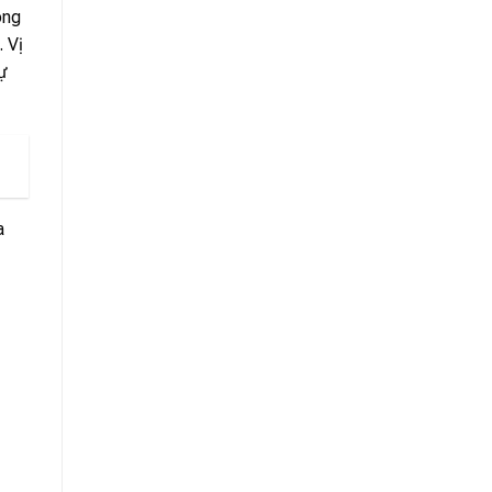
òng
. Vị
ự
a