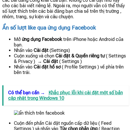
các bài đăng công khai của bạn. Không có cài đặt như vậy
cho các bài viết riêng lẻ. Ngoài ra, mọi người vẫn có thể thấy
số lượt thích trên các bài đăng bạn chia sẻ trên thị trường ,
nhóm, trang, sự kiện và câu chuyện.
Ẩn số lượt like qua ứng dụng Facebook
Mở
ứng dụng
Facebook
trên iPhone hoặc Android của
bạn.
Nhấn vào
Cài đặt
(Settings)
Cuộn xuống và chọn
Cài đặt & Quyền riêng tư
( Settings
& Privacy ) →
Cài đặt
( Settings )
Nhấn vào
Cài đặt hồ sơ
( Profile Settings ) về phía trên
bên trái.
Có thể bạn cần →
Khắc phục lỗi khi cài đặt một số bản
cập nhật trong Windows 10
Cuộn đến phần Cài đặt nguồn cấp dữ liệu ( Feed
Settings ) và nhấn vào
Tùy chọn phản ứng
( Reaction