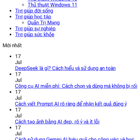
Thủ thuật Windows 11
Trợ giúp đời sống
Trợ giúp học tập
Quản Trị Mạng
Trợ giúp sự nghiệp
Trợ giúp sức khỏe
Mới nhất
17
Jul
DeepSeek là gì? Cách hiểu và sử dụng an toàn
17
Jul
Công cụ AI miễn phí: Cách chọn và dùng mà không bị rối
17
Jul
Cách viết Prompt AI rõ ràng để nhận kết quả đúng ý
17
Jul
Cách tạo ảnh bằng AI đẹp, rõ ý và ít lỗi
17
Jul
Cách sử dụng Gemini AI hiệu quả cho công việc và học