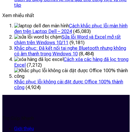
tập
Xem nhiều nhất
Cách khắc phục lỗi màn hình
đen trên Laptop Dell – 2024
(45,083)
Sửa lỗi Word và Excel mở rất
chậm trên Windows 10/11
(9,181)
Khắc phục: Đã kết nối tai nghe Bluetooth nhưng không
có âm thanh trong Windows 10
(8,484)
Cách xóa các hàng đã lọc trong
Excel
(7,212)
Khắc phục lỗi không cài đặt được Office 100% thành
công
(4,924)
Trợ Giúp Nhanh
Giới thiệu