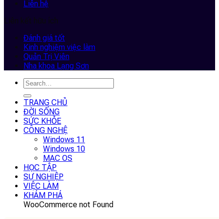
Liên hệ
Liên kết hữu ích
Đánh giá tốt
Kinh nghiệm việc làm
Quản Trị Viên
Nha khoa Lạng Sơn
TRANG CHỦ
ĐỜI SỐNG
SỨC KHỎE
CÔNG NGHỆ
Windows 11
Windows 10
MAC OS
HỌC TẬP
SỰ NGHIỆP
VIỆC LÀM
KHÁM PHÁ
WooCommerce not Found