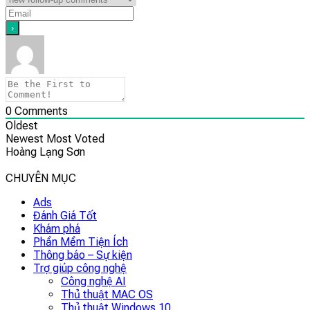
0
Comments
Oldest
Newest
Most Voted
Hoàng Lạng Sơn
CHUYÊN MỤC
Ads
Đánh Giá Tốt
Khám phá
Phần Mềm Tiện Ích
Thông báo – Sự kiện
Trợ giúp công nghệ
Công nghệ AI
Thủ thuật MAC OS
Thủ thuật Windows 10