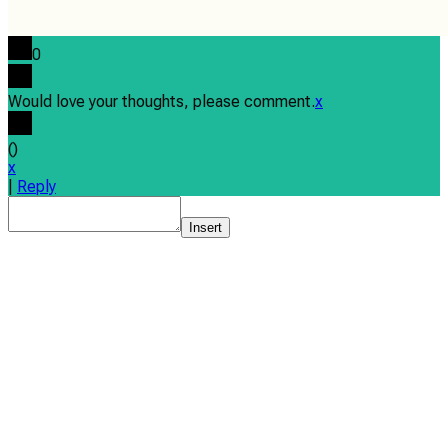
0
Would love your thoughts, please comment.
x
(
)
x
|
Reply
Insert