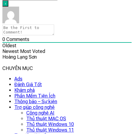
0
Comments
Oldest
Newest
Most Voted
Hoàng Lạng Sơn
CHUYÊN MỤC
Ads
Đánh Giá Tốt
Khám phá
Phần Mềm Tiện Ích
Thông báo – Sự kiện
Trợ giúp công nghệ
Công nghệ AI
Thủ thuật MAC OS
Thủ thuật Windows 10
Thủ thuật Windows 11