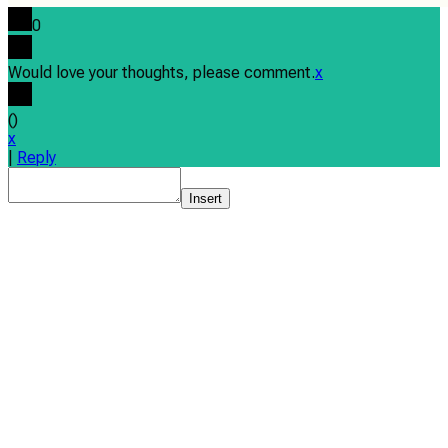
0
Would love your thoughts, please comment.
x
(
)
x
|
Reply
Insert