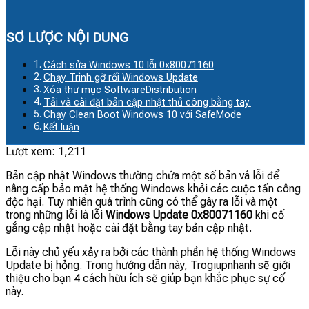
SƠ LƯỢC NỘI DUNG
Cách sửa Windows 10 lỗi 0x80071160
Chạy Trình gỡ rối Windows Update
Xóa thư mục SoftwareDistribution
Tải và cài đặt bản cập nhật thủ công bằng tay.
Chạy Clean Boot Windows 10 với SafeMode
Kết luận
Lượt xem:
1,211
Bản cập nhật Windows thường chứa một số bản vá lỗi để
nâng cấp bảo mật hệ thống Windows khỏi các cuộc tấn công
độc hại. Tuy nhiên quá trình cũng có thể gây ra lỗi và một
trong những lỗi là lỗi
Windows Update 0x80071160
khi cố
gắng cập nhật hoặc cài đặt bằng tay bản cập nhật.
Lỗi này chủ yếu xảy ra bởi các thành phần hệ thống Windows
Update bị hỏng. Trong hướng dẫn này, Trogiupnhanh sẽ giới
thiệu cho bạn 4 cách hữu ích sẽ giúp bạn khắc phục sự cố
này.