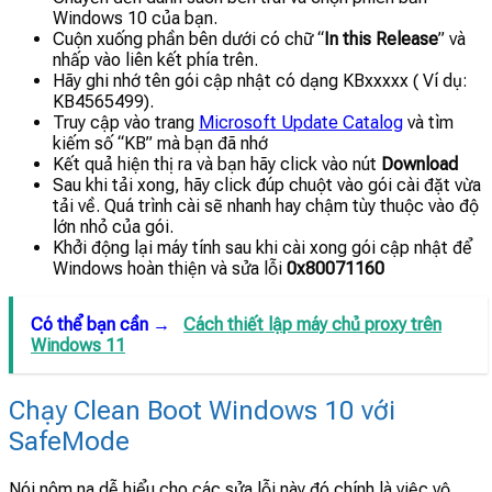
Windows 10 của bạn.
Cuộn xuống phần bên dưới có chữ “
In this Release
” và
nhấp vào liên kết phía trên.
Hãy ghi nhớ tên gói cập nhật có dạng KBxxxxx ( Ví dụ:
KB4565499).
Truy cập vào trang
Microsoft Update Catalog
và tìm
kiếm số “KB” mà bạn đã nhớ
Kết quả hiện thị ra và bạn hãy click vào nút
Download
Sau khi tải xong, hãy click đúp chuột vào gói cài đặt vừa
tải về. Quá trình cài sẽ nhanh hay chậm tùy thuộc vào độ
lớn nhỏ của gói.
Khởi động lại máy tính sau khi cài xong gói cập nhật để
Windows hoàn thiện và sửa lỗi
0x80071160
Có thể bạn cần →
Cách thiết lập máy chủ proxy trên
Windows 11
Chạy Clean Boot Windows 10 với
SafeMode
Nói nôm na dễ hiểu cho các sửa lỗi này đó chính là việc vộ