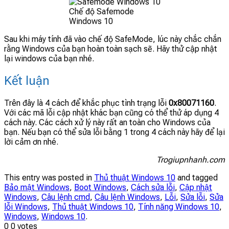
Chế độ Safemode
Windows 10
Sau khi máy tính đã vào chế độ SafeMode, lúc này chắc chắn
rằng Windows của bạn hoàn toàn sạch sẽ. Hãy thử cập nhật
lại windows của bạn nhé.
Kết luận
Trên đây là 4 cách để khắc phục tình trạng lỗi
0x80071160
.
Với các mã lỗi cập nhật khác bạn cũng có thể thử áp dụng 4
cách này. Các cách xử lý này rất an toàn cho Windows của
bạn. Nếu bạn có thể sửa lỗi bằng 1 trong 4 cách này hãy để lại
lời cảm ơn nhé.
Trogiupnhanh.com
This entry was posted in
Thủ thuật Windows 10
and tagged
Bảo mật Windows
,
Boot Windows
,
Cách sửa lỗi
,
Cập nhật
Windows
,
Câu lệnh cmd
,
Câu lệnh Windows
,
Lỗi
,
Sửa lỗi
,
Sửa
lỗi Windows
,
Thủ thuật Windows 10
,
Tính năng Windows 10
,
Windows
,
Windows 10
.
0
0
votes