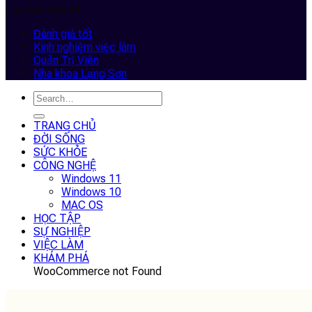
Liên kết hữu ích
Đánh giá tốt
Kinh nghiệm việc làm
Quản Trị Viên
Nha khoa Lạng Sơn
TRANG CHỦ
ĐỜI SỐNG
SỨC KHỎE
CÔNG NGHỆ
Windows 11
Windows 10
MAC OS
HỌC TẬP
SỰ NGHIỆP
VIỆC LÀM
KHÁM PHÁ
WooCommerce not Found