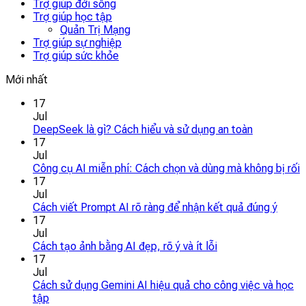
Trợ giúp đời sống
Trợ giúp học tập
Quản Trị Mạng
Trợ giúp sự nghiệp
Trợ giúp sức khỏe
Mới nhất
17
Jul
DeepSeek là gì? Cách hiểu và sử dụng an toàn
17
Jul
Công cụ AI miễn phí: Cách chọn và dùng mà không bị rối
17
Jul
Cách viết Prompt AI rõ ràng để nhận kết quả đúng ý
17
Jul
Cách tạo ảnh bằng AI đẹp, rõ ý và ít lỗi
17
Jul
Cách sử dụng Gemini AI hiệu quả cho công việc và học
tập