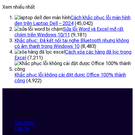
Xem nhiều nhất
Cách khắc phục lỗi màn hình
đen trên Laptop Dell – 2024
(45,042)
Sửa lỗi Word và Excel mở rất
chậm trên Windows 10/11
(9,181)
Khắc phục: Đã kết nối tai nghe Bluetooth nhưng không
có âm thanh trong Windows 10
(8,483)
Cách xóa các hàng đã lọc trong
Excel
(7,211)
Khắc phục lỗi không cài đặt được Office 100% thành
công
(4,922)
Trợ Giúp Nhanh
Giới thiệu
Liên hệ