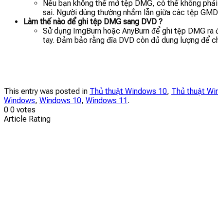
Nếu bạn không thể mở tệp DMG, có thể không phải l
sai. Người dùng thường nhầm lẫn giữa các tệp GM
Làm thế nào để ghi tệp DMG sang DVD ?
Sử dụng ImgBurn hoặc AnyBurn để ghi tệp DMG ra đĩ
tay. Đảm bảo rằng đĩa DVD còn đủ dung lượng để ch
This entry was posted in
Thủ thuật Windows 10
,
Thủ thuật Wi
Windows
,
Windows 10
,
Windows 11
.
0
0
votes
Article Rating