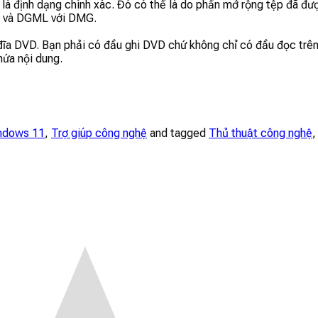
à định dạng chính xác. Đó có thể là do phần mở rộng tệp đã đư
D và DGML với DMG.
a DVD. Bạn phải có đầu ghi DVD chứ không chỉ có đầu đọc trên 
ứa nội dung.
ndows 11
,
Trợ giúp công nghệ
and tagged
Thủ thuật công nghệ