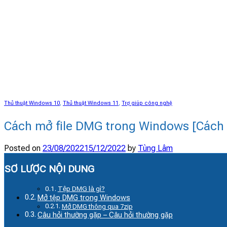
Thủ thuật Windows 10
,
Thủ thuật Windows 11
,
Trợ giúp công nghệ
Cách mở file DMG trong Windows [Cách 
Posted on
23/08/2022
15/12/2022
by
Tùng Lâm
SƠ LƯỢC NỘI DUNG
Tệp DMG là gì?
Mở tệp DMG trong Windows
Mở DMG thông qua 7zip
Câu hỏi thường gặp – Câu hỏi thường gặp