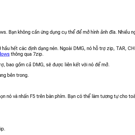
ws. Bạn không cần ứng dụng cụ thể để mở hình ảnh đĩa. Nhiều n
ở hầu hết các định dạng nén. Ngoài DMG, nó hỗ trợ zip, TAR, C
dows
thông qua 7zip.
trợ, bao gồm cả DMG, sẽ được liên kết với nó để mở.
ung bên trong.
ọn nó và nhấn F5 trên bàn phím. Bạn có thể làm tương tự cho t
ip.