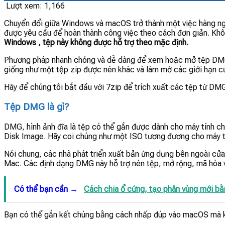
Lượt xem:
1,166
Chuyển đổi giữa Windows và macOS trở thành một việc hàng ngà
được yêu cầu để hoàn thành công việc theo cách đơn giản. Kh
Windows , tệp này không được hỗ trợ theo mặc định.
Phương pháp nhanh chóng và dễ dàng để xem hoặc mở tệp DM
giống như một tệp zip được nén khác và làm mờ các giới hạn c
Hãy để chúng tôi bắt đầu với 7zip để trích xuất các tệp từ DM
Tệp DMG là gì?
DMG, hình ảnh đĩa là tệp có thể gắn được dành cho máy tính ch
Disk Image. Hãy coi chúng như một ISO tương đương cho máy t
Nói chung, các nhà phát triển xuất bản ứng dụng bên ngoài cửa
Mac. Các định dạng DMG này hỗ trợ nén tệp, mở rộng, mã hóa 
Có thể bạn cần →
Cách chia ổ cứng, tạo phân vùng mới bằ
Bạn có thể gắn kết chúng bằng cách nhấp đúp vào macOS mà k