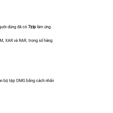
gười dùng đã có
7zip
làm ứng
HM, XAR và RAR, trong số hàng
oàn bộ tệp DMG bằng cách nhấn