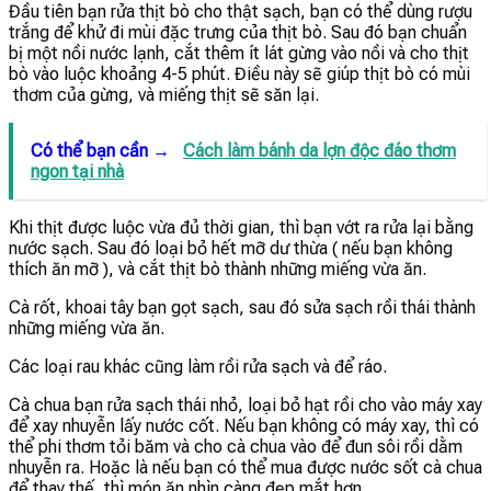
Đầu tiên bạn rửa thịt bò cho thật sạch, bạn có thể dùng rượu
trắng để khử đi mùi đặc trưng của thịt bò. Sau đó bạn chuẩn
bị một nồi nước lạnh, cắt thêm ít lát gừng vào nồi và cho thịt
bò vào luộc khoảng 4-5 phút. Điều này sẽ giúp thịt bò có mùi
thơm của gừng, và miếng thịt sẽ săn lại.
Có thể bạn cần →
Cách làm bánh da lợn độc đáo thơm
ngon tại nhà
Khi thịt được luộc vừa đủ thời gian, thì bạn vớt ra rửa lại bằng
nước sạch. Sau đó loại bỏ hết mỡ dư thừa ( nếu bạn không
thích ăn mỡ ), và cắt thịt bò thành những miếng vừa ăn.
Cà rốt, khoai tây bạn gọt sạch, sau đó sửa sạch rồi thái thành
những miếng vừa ăn.
Các loại rau khác cũng làm rồi rửa sạch và để ráo.
Cà chua bạn rửa sạch thái nhỏ, loại bỏ hạt rồi cho vào máy xay
để xay nhuyễn lấy nước cốt. Nếu bạn không có máy xay, thì có
thể phi thơm tỏi băm và cho cà chua vào để đun sôi rồi dằm
nhuyễn ra. Hoặc là nếu bạn có thể mua được nước sốt cà chua
để thay thế, thì món ăn nhìn càng đẹp mắt hơn.