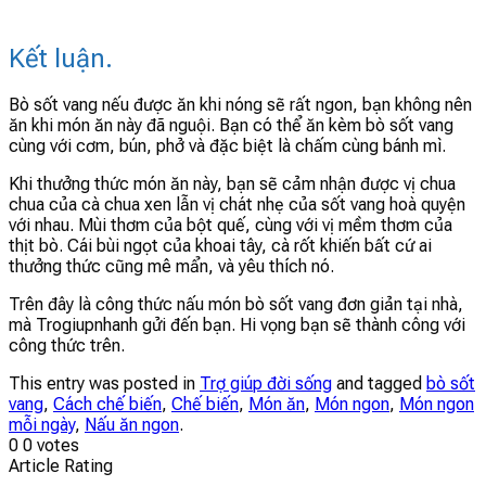
Kết luận.
Bò sốt vang nếu được ăn khi nóng sẽ rất ngon, bạn không nên
ăn khi món ăn này đã nguội. Bạn có thể ăn kèm bò sốt vang
cùng với cơm, bún, phở và đặc biệt là chấm cùng bánh mì.
Khi thưởng thức món ăn này, bạn sẽ cảm nhận được vị chua
chua của cà chua xen lẫn vị chát nhẹ của sốt vang hoà quyện
với nhau. Mùi thơm của bột quế, cùng với vị mềm thơm của
thịt bò. Cái bùi ngọt của khoai tây, cà rốt khiến bất cứ ai
thưởng thức cũng mê mẩn, và yêu thích nó.
Trên đây là công thức nấu món bò sốt vang đơn giản tại nhà,
mà Trogiupnhanh gửi đến bạn. Hi vọng bạn sẽ thành công với
công thức trên.
This entry was posted in
Trợ giúp đời sống
and tagged
bò sốt
vang
,
Cách chế biến
,
Chế biến
,
Món ăn
,
Món ngon
,
Món ngon
mỗi ngày
,
Nấu ăn ngon
.
0
0
votes
Article Rating