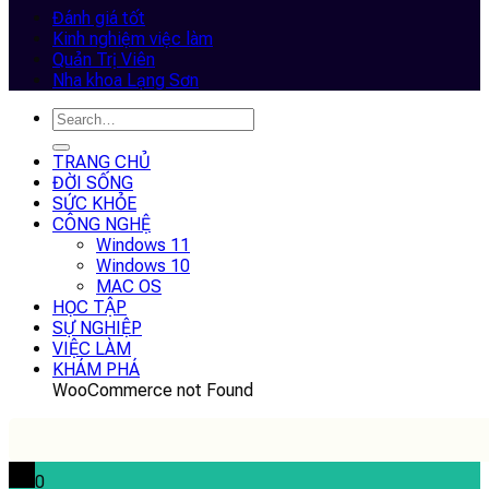
Đánh giá tốt
Kinh nghiệm việc làm
Quản Trị Viên
Nha khoa Lạng Sơn
TRANG CHỦ
ĐỜI SỐNG
SỨC KHỎE
CÔNG NGHỆ
Windows 11
Windows 10
MAC OS
HỌC TẬP
SỰ NGHIỆP
VIỆC LÀM
KHÁM PHÁ
WooCommerce not Found
0