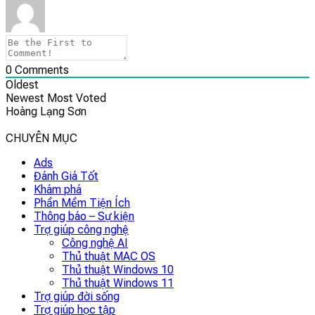
0
Comments
Oldest
Newest
Most Voted
Hoàng Lạng Sơn
CHUYÊN MỤC
Ads
Đánh Giá Tốt
Khám phá
Phần Mềm Tiện Ích
Thông báo – Sự kiện
Trợ giúp công nghệ
Công nghệ AI
Thủ thuật MAC OS
Thủ thuật Windows 10
Thủ thuật Windows 11
Trợ giúp đời sống
Trợ giúp học tập