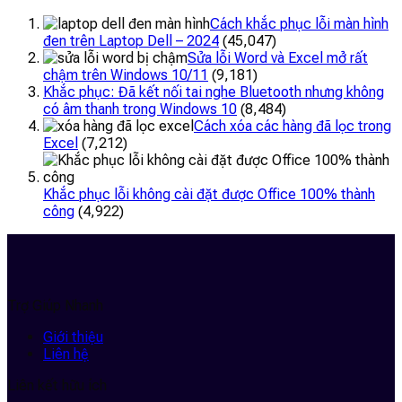
Cách khắc phục lỗi màn hình
đen trên Laptop Dell – 2024
(45,047)
Sửa lỗi Word và Excel mở rất
chậm trên Windows 10/11
(9,181)
Khắc phục: Đã kết nối tai nghe Bluetooth nhưng không
có âm thanh trong Windows 10
(8,484)
Cách xóa các hàng đã lọc trong
Excel
(7,212)
Khắc phục lỗi không cài đặt được Office 100% thành
công
(4,922)
Trợ Giúp Nhanh
Giới thiệu
Liên hệ
Liên kết hữu ích