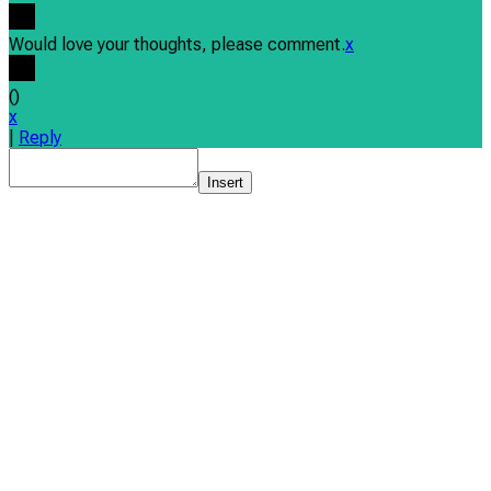
Would love your thoughts, please comment.
x
(
)
x
|
Reply
Insert