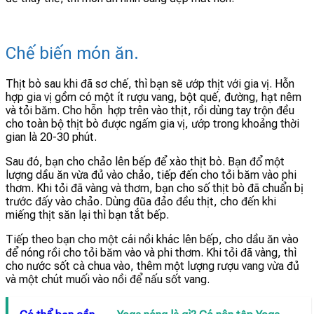
Chế biến món ăn.
Thịt bò sau khi đã sơ chế, thì bạn sẽ ướp thịt với gia vị. Hỗn
hợp gia vị gồm có một ít rượu vang, bột quế, đường, hạt nêm
và tỏi băm. Cho hỗn hợp trên vào thịt, rồi dùng tay trộn đều
cho toàn bộ thịt bò được ngấm gia vị, ướp trong khoảng thời
gian là 20-30 phút.
Sau đó, bạn cho chảo lên bếp để xào thịt bò. Bạn đổ một
lượng dầu ăn vừa đủ vào chảo, tiếp đến cho tỏi băm vào phi
thơm. Khi tỏi đã vàng và thơm, bạn cho số thịt bò đã chuẩn bị
trước đấy vào chảo. Dùng đũa đảo đều thịt, cho đến khi
miếng thịt săn lại thì bạn tắt bếp.
Tiếp theo bạn cho một cái nồi khác lên bếp, cho dầu ăn vào
để nóng rồi cho tỏi băm vào và phi thơm. Khi tỏi đã vàng, thì
cho nước sốt cà chua vào, thêm một lượng rượu vang vừa đủ
và một chút muối vào nồi để nấu sốt vang.