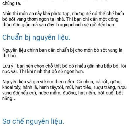
chúng ta.
Nhìn thì món ăn này khá phức tạp, nhưng để có thể chế biến
bò sốt vang thơm ngon tại nhà. Thì bạn chỉ cần một công
thức đơn giản mà sau đây Trogiupnhanh sẽ gửi đến bạn.
Chuẩn bị nguyên liệu.
Nguyên liệu chính bạn cần chuẩn bị cho món bò sốt vang là
thịt bò.
Lưu ý : bạn nên chọn chỗ thịt bò có nhiều gân như bắp bò, lõi
nạc vai. ThÌ khi ninh thịt bò sẽ ngon hơn.
Nguyên liệu và gia vị kèm theo gồm: Cà chua, cà rốt, gừng,
khoai tây, hành lá, hành tây,tỏi, mùi, hạt tiêu, rượu trắng, rượu
vang đỏ( nếu có), nước mắm, đường, hạt nêm, bột quế, bột
năng…
Sơ chế nguyên liệu.