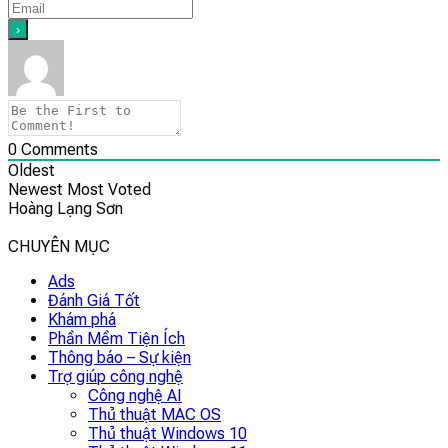
0
Comments
Oldest
Newest
Most Voted
Hoàng Lạng Sơn
CHUYÊN MỤC
Ads
Đánh Giá Tốt
Khám phá
Phần Mềm Tiện Ích
Thông báo – Sự kiện
Trợ giúp công nghệ
Công nghệ AI
Thủ thuật MAC OS
Thủ thuật Windows 10