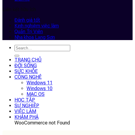
Liên kết hữu ích
Đánh giá tốt
Kinh nghiệm việc làm
Quản Trị Viên
Nha khoa Lạng Sơn
TRANG CHỦ
ĐỜI SỐNG
SỨC KHỎE
CÔNG NGHỆ
Windows 11
Windows 10
MAC OS
HỌC TẬP
SỰ NGHIỆP
VIỆC LÀM
KHÁM PHÁ
WooCommerce not Found