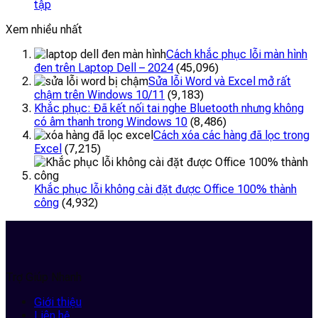
tập
Xem nhiều nhất
Cách khắc phục lỗi màn hình
đen trên Laptop Dell – 2024
(45,096)
Sửa lỗi Word và Excel mở rất
chậm trên Windows 10/11
(9,183)
Khắc phục: Đã kết nối tai nghe Bluetooth nhưng không
có âm thanh trong Windows 10
(8,486)
Cách xóa các hàng đã lọc trong
Excel
(7,215)
Khắc phục lỗi không cài đặt được Office 100% thành
công
(4,932)
Trợ Giúp Nhanh
Giới thiệu
Liên hệ