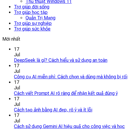
Thủ thuật Windows 11
Trợ giúp đời sống
Trợ giúp học tập
Quản Trị Mạng
Trợ giúp sự nghiệp
Trợ giúp sức khỏe
Mới nhất
17
Jul
DeepSeek là gì? Cách hiểu và sử dụng an toàn
17
Jul
Công cụ AI miễn phí: Cách chọn và dùng mà không bị rối
17
Jul
Cách viết Prompt AI rõ ràng để nhận kết quả đúng ý
17
Jul
Cách tạo ảnh bằng AI đẹp, rõ ý và ít lỗi
17
Jul
Cách sử dụng Gemini AI hiệu quả cho công việc và học