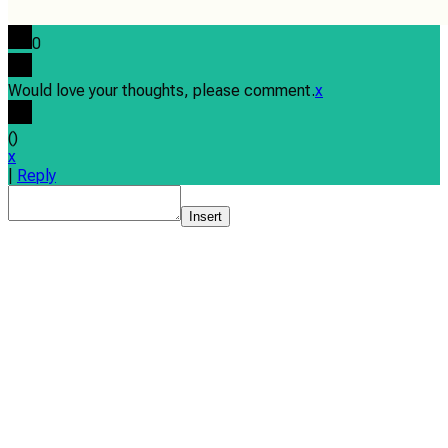
0
Would love your thoughts, please comment.
x
(
)
x
|
Reply
Insert