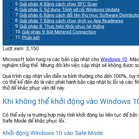
Giải pháp 4: Bằng cách chạy SFC Scan
Giải pháp 5: Sử dụng Trình gỡ rối Windows Update
Giải pháp 6: Bằng cách đổi tên thư mục Software Distributi
Giải pháp 7: Bằng cách chạy dịch vụ App Readiness
Giải pháp 8: Thực hiện Khôi phục hệ thống
Giải pháp 9: Bật Metered Connection
Phần kết
Lượt xem:
2,150
Microsoft luôn tung ra các bản cập nhật cho
Windows 10
. Mặc
nghiệm tổng thể. Nhưng đôi khi việc cập nhật sẽ không được suô
Quá trình cập nhật vẫn diễn ra bình thường cho đến 100%, tuy 
có thể kể đến đó là việc phát hành bản cập nhật bị lỗi và các 
thử để khắc phục vấn đề này.
Khi không thể khởi động vào Windows 1
Có thể xảy ra trường hợp máy tính khởi động lại liên tục để bắ
Safe Mode để khắc phục lỗi.
Khởi động Windows 10 vào Safe Mode