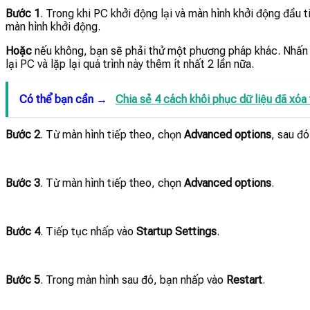
Bước 1
. Trong khi PC khởi động lại và màn hình khởi động đầu 
màn hình khởi động.
Hoặc
nếu không, bạn sẽ phải thử một phương pháp khác. Nhấn v
lại PC và lặp lại quá trình này thêm ít nhất 2 lần nữa.
Có thể bạn cần →
Chia sẻ 4 cách khôi phục dữ liệu đã xó
Bước 2
. Từ màn hình tiếp theo, chọn
Advanced options
, sau đ
Bước 3
. Từ màn hình tiếp theo, chọn
Advanced options
.
Bước 4
. Tiếp tục nhấp vào
Startup Settings
.
Bước 5
. Trong màn hình sau đó, bạn nhấp vào
Restart
.