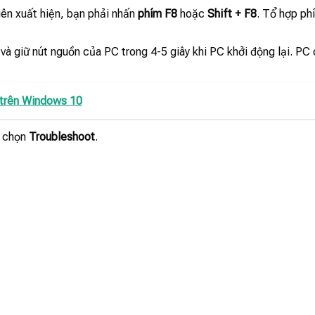
tiên xuất hiện, bạn phải nhấn
phím F8
hoặc
Shift + F8
. Tổ hợp ph
à giữ nút nguồn của PC trong 4-5 giây khi PC khởi động lại. PC 
a trên Windows 10
ó chọn
Troubleshoot
.