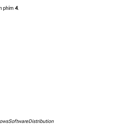
n phím
4
.
owsSoftwareDistribution