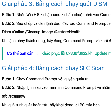
Giải pháp 3: Bằng cách chạy quét DISM
Bước 1
. Nhấn
Win + S
> nhập
cmd
> nhấp chuột phải vào
Comm
Bước 2
. Sao chép và dán lệnh dưới đây vào Command Prompt v
Dism /Online /Cleanup-Image /RestoreHealth
Khi lệnh chạy thành công, hãy đóng Command Prompt và khởi đ
Có thể bạn cần →
Khắc phục lỗi 0x800f0922 khi Update 
Giải pháp 4: Bằng cách chạy SFC Scan
Bước 1
. Chạy Command Prompt với quyền quản trị.
Bước 2
. Nhập lệnh sau vào màn hình Command Prompt và nhấn 
sfc /scannow
Khi quá trình quét hoàn tất, hãy khởi động lại PC của bạn.