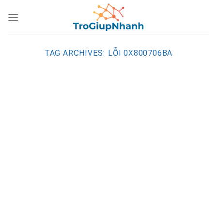
Skip
to
content
TAG ARCHIVES:
LỖI 0X800706BA