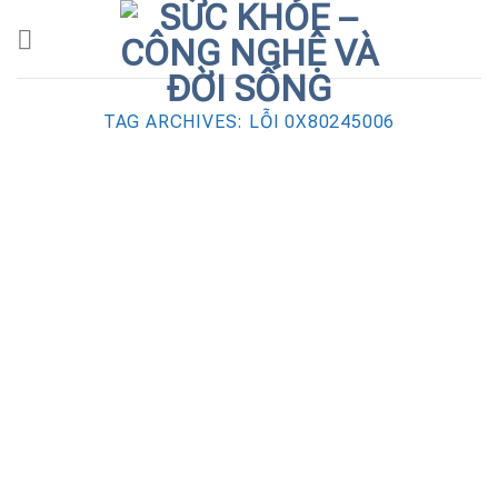
Skip
to
content
TAG ARCHIVES:
LỖI 0X80245006