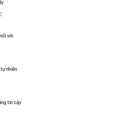
ấy
”
nối với
 tự nhiên
ng tin cậy