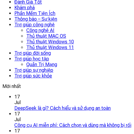
Đánh Giá Tốt
Khám phá
Phần Mềm Tiện Ích
Thông báo – Sự kiện
Trợ giúp công nghệ
Công nghệ AI
Thủ thuật MAC OS
Thủ thuật Windows 10
Thủ thuật Windows 11
Trợ giúp đời sống
Trợ giúp học tập
Quản Trị Mạng
Trợ giúp sự nghiệp
Trợ giúp sức khỏe
Mới nhất
17
Jul
DeepSeek là gì? Cách hiểu và sử dụng an toàn
17
Jul
Công cụ AI miễn phí: Cách chọn và dùng mà không bị rối
17