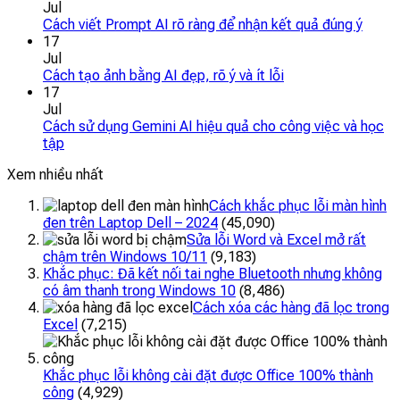
Jul
Cách viết Prompt AI rõ ràng để nhận kết quả đúng ý
17
Jul
Cách tạo ảnh bằng AI đẹp, rõ ý và ít lỗi
17
Jul
Cách sử dụng Gemini AI hiệu quả cho công việc và học
tập
Xem nhiều nhất
Cách khắc phục lỗi màn hình
đen trên Laptop Dell – 2024
(45,090)
Sửa lỗi Word và Excel mở rất
chậm trên Windows 10/11
(9,183)
Khắc phục: Đã kết nối tai nghe Bluetooth nhưng không
có âm thanh trong Windows 10
(8,486)
Cách xóa các hàng đã lọc trong
Excel
(7,215)
Khắc phục lỗi không cài đặt được Office 100% thành
công
(4,929)